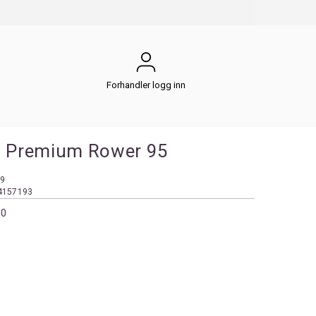
Forhandler logg inn
ca Premium Rower 95
9
4157193
00