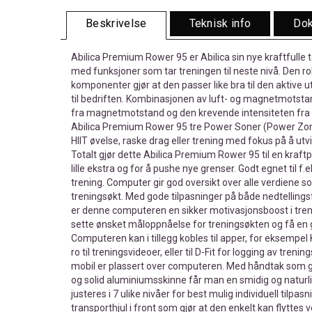
Beskrivelse
Teknisk info
Dok
Abilica Premium Rower 95 er Abilica sin nye kraftfulle 
med funksjoner som tar treningen til neste nivå. Den
komponenter gjør at den passer like bra til den aktiv
til bedriften. Kombinasjonen av luft- og magnetmotsta
fra magnetmotstand og den krevende intensiteten fra lu
Abilica Premium Rower 95 tre Power Soner (Power Zon
HIIT øvelse, raske drag eller trening med fokus på å utvi
Totalt gjør dette Abilica Premium Rower 95 til en kraf
lille ekstra og for å pushe nye grenser. Godt egnet til f
trening. Computer gir god oversikt over alle verdiene 
treningsøkt. Med gode tilpasninger på både nedtellingsf
er denne computeren en sikker motivasjonsboost i tre
sette ønsket måloppnåelse for treningsøkten og få e
Computeren kan i tillegg kobles til apper, for eksempe
ro til treningsvideoer, eller til D-Fit for logging av treni
mobil er plassert over computeren. Med håndtak som g
og solid aluminiumsskinne får man en smidig og naturl
justeres i 7 ulike nivåer for best mulig individuell tilpa
transporthjul i front som gjør at den enkelt kan flyttes