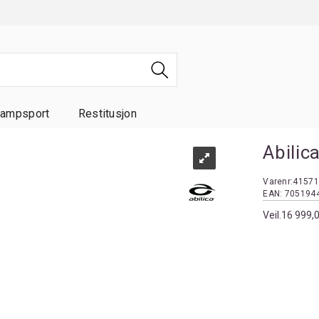
ampsport
Restitusjon
Abili
Varenr:
41571
EAN:
705194
Veil.
16 999,