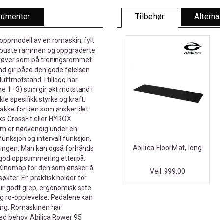
umenter
Tilbehør
Alterna
toppmodell av en romaskin, fylt
 robuste rammen og oppgraderte
e utøver som på treningsrommet
nd gir både den gode følelsen
ftmotstand. I tillegg har
e 1–3) som gir økt motstand i
kle spesifikk styrke og kraft.
tpakke for den som ønsker det
.eks CrossFit eller HYROX
som er nødvendig under en
unksjon og intervall funksjon,
Abilica FloorMat, long
ningen. Man kan også forhånds
n god oppsummering etterpå.
l Kinomap for den som ønsker å
Veil. 999,00
ngsøkter. En praktisk holder for
ir godt grep, ergonomisk sete
ig ro-opplevelse. Pedalene kan
sning. Romaskinen har
 ved behov. Abilica Rower 95