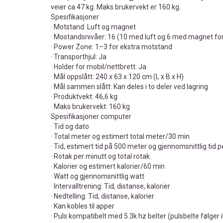
veier ca 47 kg. Maks brukervekt er 160 kg.
Spesifikasjoner
· Motstand: Luft og magnet
· Mostandsnivåer: 16 (10 med luft og 6 med magnet for
· Power Zone: 1–3 for ekstra motstand
· Transporthjul: Ja
· Holder for mobil/nettbrett: Ja
· Mål oppslått: 240 x 63 x 120 cm (L x B x H)
· Mål sammen slått: Kan deles i to deler ved lagring
· Produktvekt: 46,6 kg
· Maks brukervekt: 160 kg
Spesifikasjoner computer
· Tid og dato
· Total meter og estimert total meter/30 min
· Tid, estimert tid på 500 meter og gjennomsnittlig tid 
· Rotak per minutt og total rotak
· Kalorier og estimert kalorier/60 min
· Watt og gjennomsnittlig watt
· Intervalltrening: Tid, distanse, kalorier
· Nedtelling: Tid, distanse, kalorier
· Kan kobles til apper
· Puls kompatibelt med 5.3k hz belter (pulsbelte følger