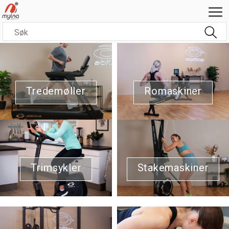
Tredemøller
Romaskiner
Trimsykler
Stakemaskiner